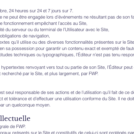
bre, 24 heures sur 24 et 7 jours sur 7.
ite ne peut être engagée lors d’événements ne résultant pas de son fai
 de fonctionnement empêchant l’accès au Site,
 du serveur ou du terminal de l’Utilisateur avec le Site,
 obligations de navigation,
es qu’il utilise ou des diverses fonctionnalités présentes sur le Site
en sa possession pour garantir un contenu exact et exempté de faute.
tudes techniques ou typographiques, l’Éditeur n’est pas tenu respons
s hypertextes renvoyant vers tout ou partie de son Site, l’Éditeur pe
t recherché par le Site, et plus largement, par FWP.
est seul responsable de ses actions et de l’utilisation qu’il fait de ce d
t et tolérance et d’effectuer une utilisation conforme du Site. Il ne 
 par un quelconque moyen.
lectuelle
égrale de FWP.
oraux présents sur le Site et constitutifs de celui-ci sont protégés par