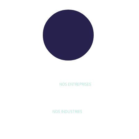
NOS ENTREPRISES
D'ETUDE
BYEXPERT
NEORYS
WETHICA
AS INTER
NOS INDUSTRIES
MAISON & LOISIRS
MOBILITÉ
ÉQU