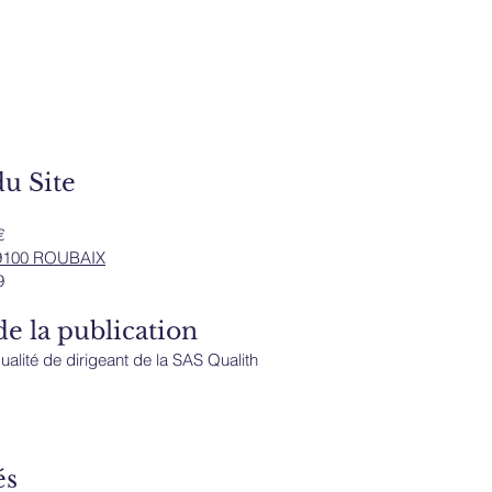
u Site
€
9100 ROUBAIX
9
 la publication
ité de dirigeant de la SAS Qualith
és