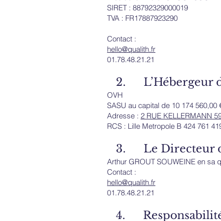
SIRET : 88792329000019
TVA : FR17887923290
Contact :
hello@qualith.fr
01.78.48.21.21
2. L’Hébergeur d
OVH
SASU au capital de 10 174 560,00 
Adresse :
2 RUE KELLERMANN 5
RCS : Lille Metropole B 424 761 41
3. Le Directeur de
Arthur GROUT SOUWEINE en sa qual
Contact :
hello@qualith.fr
01.78.48.21.21
4. Responsabilit