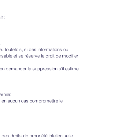
t :
.
 Toutefois, si des informations ou
able et se réserve le droit de modifier
ut en demander la suppression s’il estime
ernier.
doit en aucun cas compromettre le
 des droits de propriété intellectuelle.